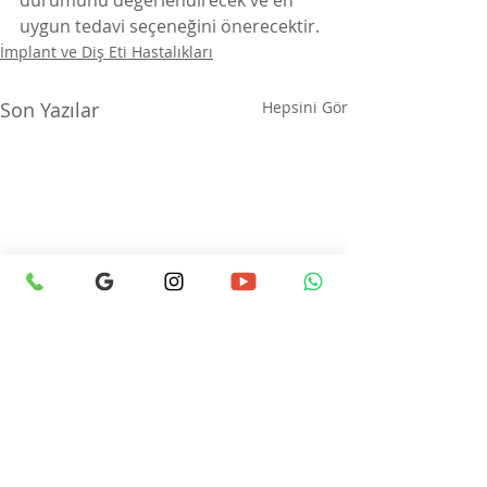
durumunu değerlendirecek ve en 
uygun tedavi seçeneğini önerecektir.
İmplant ve Diş Eti Hastalıkları
Son Yazılar
Hepsini Gör
Diş Eti Estetiği Nedir?
Gingivitis Nedir
Tedavi Edilir?
Diş eti estetiği, gülümsüme