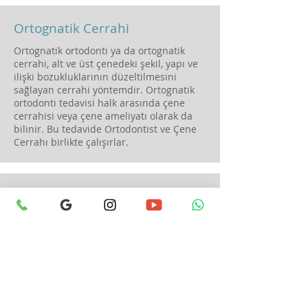
Ortognatik Cerrahi
Ortognatik ortodonti ya da ortognatik
cerrahi, alt ve üst çenedeki şekil, yapı ve
ilişki bozukluklarının düzeltilmesini
sağlayan cerrahi yöntemdir. Ortognatik
ortodonti tedavisi halk arasında çene
cerrahisi veya çene ameliyatı olarak da
bilinir. Bu tedavide Ortodontist ve Çene
Cerrahı birlikte çalışırlar.
Çene Darlıkları Tedavisi
Alt çenenin asimetrik gelişimine
dolayısıyla ileri vakalarda yüz
asimetrilerine sebep olacak kadar bir
sonuç doğurabilir. Büyük sağlık
problemlerine neden olmadan bir an
önce çözüme kavuşmasında fayda vardır.
Üst çenenin genişletilmesi için yapılan