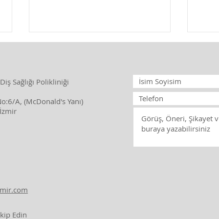
Sabit protezin yapılma
Hare
aşamaları nelerdir?
deme
hare
Sabit protezin yapılma
Harek
iş Sağlığı Polikliniği
aşamaları şu adımları içerir:
diş e
No:6/A, (McDonald's Yanı)
Muayene ve Değerlendirme: İlk
veya 
İzmir
adım, diş hekiminin hastanın
amacı
ağız yapısını...
türle
zmir.com
kip Edin