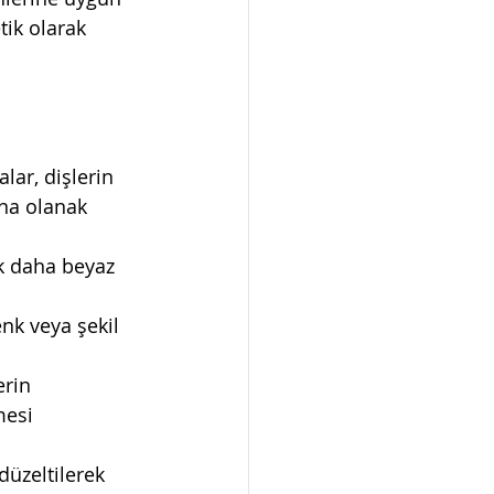
tik olarak 
lar, dişlerin 
ına olanak 
ak daha beyaz 
nk veya şekil 
erin 
mesi 
 düzeltilerek 