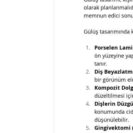
olarak planlanmalıdı
memnun edici sonuç
Gülüş tasarımında k
Porselen Lami
ön yüzeyine yapı
tanır.
Diş Beyazlatm
bir görünüm el
Kompozit Dolg
düzeltilmesi için
Dişlerin Düzgü
konumunda ciddi
düşünülebilir.
Gingivektomi (