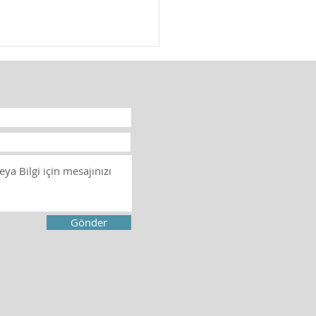
ketli protez ne
ktir? Kaç türlü
ketli protez vardır?
etli protez, ağız içindeki
ksikliklerini tamamlamak
kısmen telafi etmek
yla kullanılan protez
rindendir. Bu...
Gönder