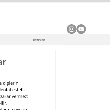
İletişim
ar
 dişlerin 
ental estetik 
zarar vermez; 
lir.
ihlerine uygun 