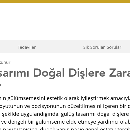
Tedaviler
Sık Sorulan Sorular
kunur
sarımı Doğal Dişlere Zar
?
nin gülümsemesini estetik olarak iyileştirmek amacıyla
 boyutunun ve pozisyonunun düzeltilmesini içeren bir d
şekilde uygulandığında, gülüş tasarımı doğal dişlere 
k ve dengeli bir gülümseme elde etmeye yardımcı olabi
nin yüz yapısına, dudak yapısına ve genel estetik terc